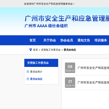
欢迎来到广州市安全生产和应急管理服务协会！
首页
关于协会
协会会员
通知文告
培训服务
首页
>
安责险工作委员会
>
委员会动态
协会简介
会员目录
线上培训
协会组织架构
副会长会员单位
线下培训
安责险工作委员会
协会章程
理事会员单位
08
广州市安全生产和应急
会费管理标准
一般单位会员
2026-01
委员会简介
入会须知
委员会动态
21
广州市安全生产和应急
协会动态
2025-12
会员活动