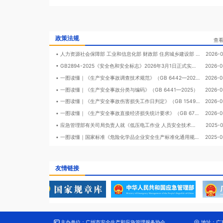
范化和科学化；为稳定社会
开展安全生产、应急管理知
料、安全评价和咨询服务，
律管理；承接政府职能转移
政策法规
查
• 人力资源社会保障部 工业和信息化部 财政部 住房城乡建设部 交通运输部 国家卫生健康委 应急管理部 市场监管总局 中华全国总工会 关于印发工伤预防五年行动计划（2026-2030年）的通知
2026-0
• GB2894-2025《安全色和安全标志》2026年3月1日正式实施！
2026-0
• 一图读懂｜《生产安全事故调查技术规范》（GB 6442—2025）
2026-0
• 一图读懂｜《生产安全事故分类与编码》（GB 6441—2025）
2026-0
• 一图读懂｜《生产安全事故伤害损失工作日判定》（GB 15499—2025）
2026-0
• 一图读懂｜《生产安全事故直接经济损失统计要求》（GB 6721—2025）
2026-0
• 应急管理部有关司局负责人就《低压电工作业 人员安全技术培训大纲和考核标准》等 6个培训大纲和考核标准答记者问
2025-0
• 一图读懂｜国家标准《危险化学品企业安全生产标准化通用规范》
2025-0
友情链接
主办单位：
广州市安全生产和应急管理服务协会
地址：
广