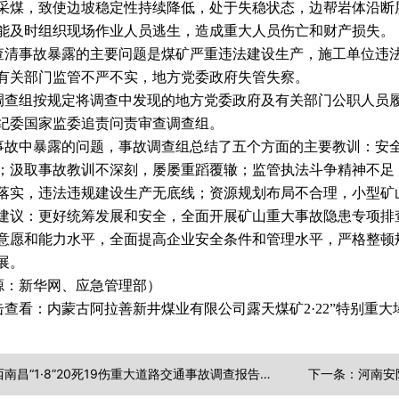
采煤，致使边坡稳定性持续降低，处于失稳状态，边帮岩体沿断
能及时组织现场作业人员逃生，造成重大人员伤亡和财产损失。
查清事故暴露的主要问题是煤矿严重违法建设生产，施工单位违
有关部门监管不严不实，地方党委政府失管失察。
调查组按规定将调查中发现的地方党委政府及有关部门公职人员
纪委国家监委追责问责审查调查组。
事故中暴露的问题，事故调查组总结了五个方面的主要教训：安
；汲取事故教训不深刻，屡屡重蹈覆辙；监管执法斗争精神不足
落实，违法违规建设生产无底线；资源规划布局不合理，小型矿
建议：更好统筹发展和安全，全面开展矿山重大事故隐患专项排
意愿和能力水平，全面提高企业安全条件和管理水平，严格整顿
展。
源：新华网、应急管理部）
击查看：内蒙古阿拉善新井煤业有限公司露天煤矿2·22”特别重
上一条：江西南昌“1·8”20死19伤重大道路交通事故调查报告公布