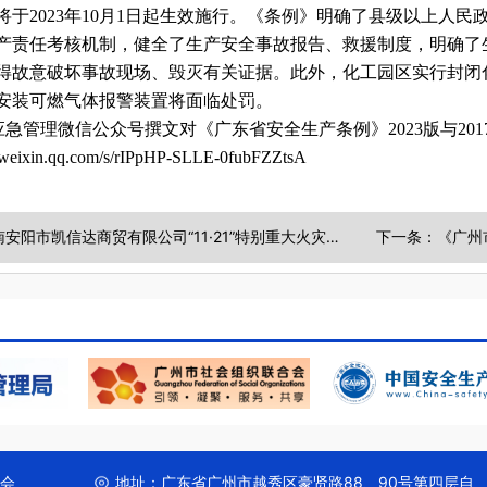
将于2023年10月1日起生效施行。《条例》明确了县级以上人
产责任考核机制，健全了生产安全事故报告、救援制度，明确了
得故意破坏事故现场、毁灭有关证据。此外，化工园区实行封闭
安装可燃气体报警装置将面临处罚。
应急管理微信公众号撰文对《广东省安全生产条例》2023版与20
p.weixin.qq.com/s/rIPpHP-SLLE-0fubFZZtsA
上一条：河南安阳市凯信达商贸有限公司“11·21”特别重大火灾事故调查报告公布
会
地址：
广东省广州市越秀区豪贤路88、90号第四层自