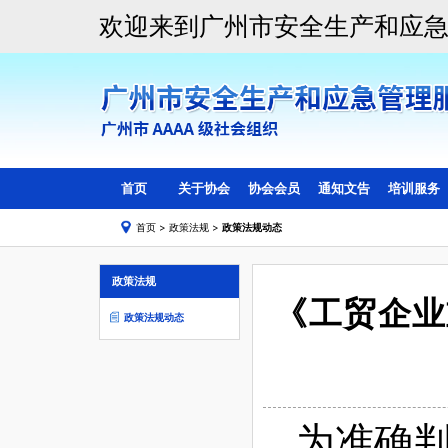
欢迎来到广州市安全生产和应
首页
关于协会
协会会员
通知文告
培训服务
首页
>
政策法规
>
政策法规动态
协会简介
会员目录
线上培训
协会组织架构
副会长会员单位
线下培训
政策法规
协会章程
理事会员单位
《工贸企业
会费管理标准
一般单位会员
政策法规动态
入会须知
协会动态
会员活动
为准确