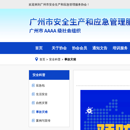
欢迎来到广州市安全生产和应急管理服务协会！
首页
关于协会
协会会员
通知文告
培训服务
首页
>
安全科普
>
事故灾难
协会简介
会员目录
线上培训
协会组织架构
副会长会员单位
线下培训
安全科普
协会章程
理事会员单位
会费管理标准
一般单位会员
应急包
入会须知
生活安全
协会动态
自然灾害
会员活动
事故灾难
案例与宣传